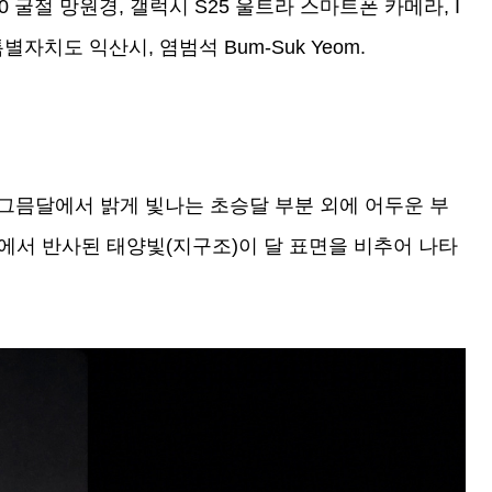
 TEC140 굴절 망원경, 갤럭시 S25 울트라 스마트폰 카메라, I
전북특별자치도 익산시, 염범석 Bum-Suk Yeom.
그믐달에서 밝게 빛나는 초승달 부분 외에 어두운 부
에서 반사된 태양빛(지구조)이 달 표면을 비추어 나타