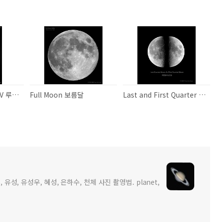
Lunar X and Lunar V 루나 X와 루나 V
Full Moon 보름달
Last and First Quarter Moon 하현달과 상현달
 유성, 유성우, 혜성, 은하수, 천체 사진 촬영법. planet,