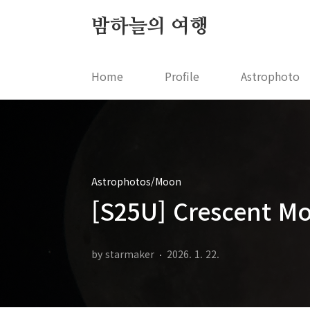
본문 바로가기
밤하늘의 여행
Home
Profile
Astrophoto
Astrophotos/Moon
[S25U] Crescent 
by starmaker
2026. 1. 22.