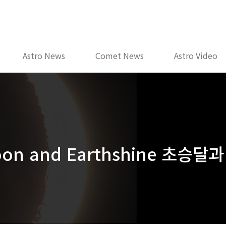
Astro News
Comet News
Astro Video
Moon and Earthshine 초승