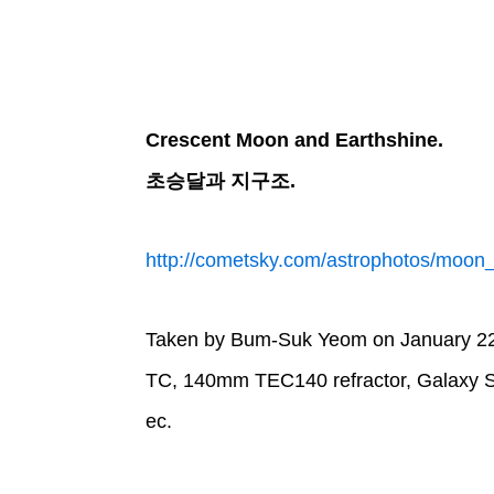
Crescent Moon and Earthshine.
초승달과 지구조.
http://cometsky.com/astrophotos/moo
Taken by Bum-Suk Yeom on January 22,
TC, 140mm TEC140 refractor, Galaxy S2
ec.