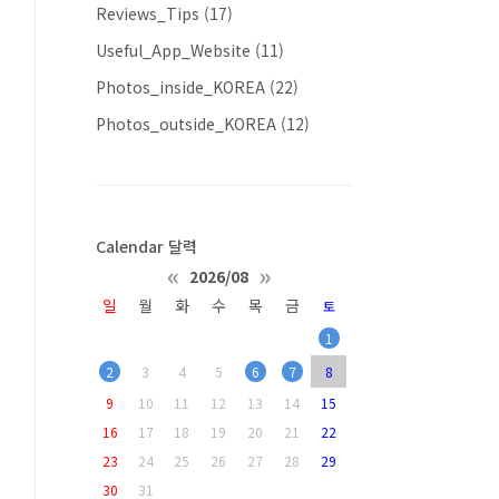
Reviews_Tips
(17)
Useful_App_Website
(11)
Photos_inside_KOREA
(22)
Photos_outside_KOREA
(12)
Calendar 달력
«
»
2026/08
일
월
화
수
목
금
토
1
2
3
4
5
6
7
8
9
10
11
12
13
14
15
16
17
18
19
20
21
22
23
24
25
26
27
28
29
30
31