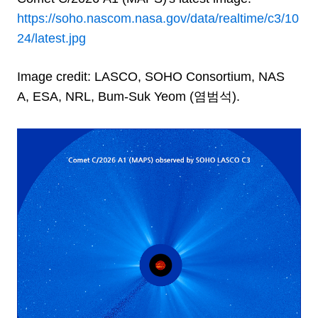
https://soho.nascom.nasa.gov/data/realtime/c3/10
24/latest.jpg
Image credit: LASCO, SOHO Consortium, NAS
A, ESA, NRL, Bum-Suk Yeom (염범석).