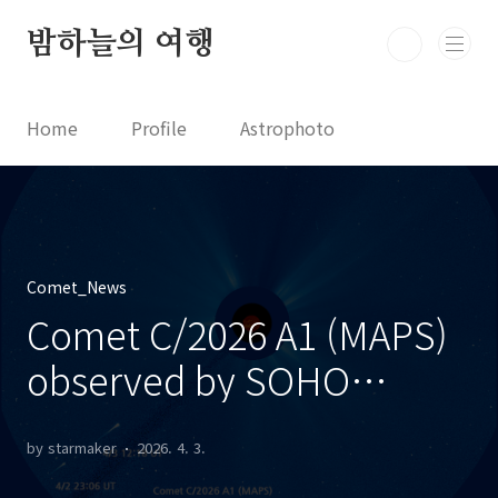
본문 바로가기
밤하늘의 여행
Home
Profile
Astrophoto
Astro News
Comet News
Astro Video
Astrophotography
Comet_News
Comet C/2026 A1 (MAPS)
observed by SOHO
LASCO C3 SOHO LASCO
by starmaker
2026. 4. 3.
C3로 촬영한 C/2026 A1 혜성