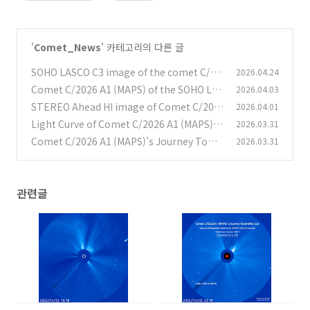
'
Comet_News
' 카테고리의 다른 글
SOHO LASCO C3 image of the comet C/20
2026.04.24
25 R3 (PANSTARRS) C/2025 R3 혜성의 SOH
Comet C/2026 A1 (MAPS) of the SOHO LAS
2026.04.03
O LASCO C3 사진
CO C3 SOHO LASCO C3에 촬영된 C/2026 A1
(0)
STEREO Ahead HI image of Comet C/202
2026.04.01
혜성
6 A1 (MAPS) C/2026 A1 (MAPS) 혜성의 STE
(0)
Light Curve of Comet C/2026 A1 (MAPS)
2026.03.31
REO Ahead HI 이미지
C/2026 A1 (맵스) 혜성의 광도 곡선
(0)
Comet C/2026 A1 (MAPS)’s Journey Towa
2026.03.31
(0)
rd the Sun C/2026 A1 (맵스) 혜성의 태양을 향
한 여행
(0)
관련글