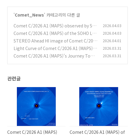
'
Comet_News
' 카테고리의 다른 글
Comet C/2026 A1 (MAPS) observed by SO
2026.04.03
HO LASCO C3 SOHO LASCO C3로 촬영한 C/2
Comet C/2026 A1 (MAPS) of the SOHO LAS
2026.04.03
026 A1 혜성
CO C3 SOHO LASCO C3에 촬영된 C/2026 A1
(0)
STEREO Ahead HI image of Comet C/202
2026.04.01
혜성
6 A1 (MAPS) C/2026 A1 (MAPS) 혜성의 STE
(0)
Light Curve of Comet C/2026 A1 (MAPS)
2026.03.31
REO Ahead HI 이미지
C/2026 A1 (맵스) 혜성의 광도 곡선
(0)
Comet C/2026 A1 (MAPS)’s Journey Towa
2026.03.31
(0)
rd the Sun C/2026 A1 (맵스) 혜성의 태양을 향
한 여행
(0)
관련글
Comet C/2026 A1 (MAPS)
Comet C/2026 A1 (MAPS) of