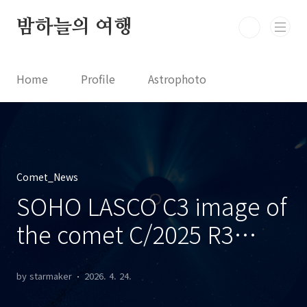
본문 바로가기
밤하늘의 여행
Home
Profile
Astrophoto
Astro News
Comet News
Astro Video
Astrophotography
Comet_News
SOHO LASCO C3 image of
the comet C/2025 R3
(PANSTARRS) C/2025 R3
by starmaker
2026. 4. 24.
혜성의 SOHO LASCO C3 사