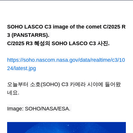
진
SOHO LASCO C3 image of the comet C/2025 R
3 (PANSTARRS).
C/2025 R3 혜성의 SOHO LASCO C3 사진.
https://soho.nascom.nasa.gov/data/realtime/c3/10
24/latest.jpg
오늘부터 소호(SOHO) C3 카메라 시야에 들어왔
네요.
Image: SOHO/NASA/ESA.