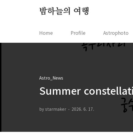
본문 바로가기
밤하늘의 여행
Home
Profile
Astrophoto
Astro_News
Summer constell
by starmaker
2026. 6. 17.