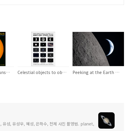
Naked-Eye Giant Sunspot using Solar Glasses (or Solar Filter) 태양 안경을 사용하여 맨눈으로 관측 가능한 큰 태양 흑점
Celestial objects to observe in June 2026 2026년 6월의 천체 관측 대상들
Peeking at the Earth 구를 엿보다
 유성, 유성우, 혜성, 은하수, 천체 사진 촬영법. planet,