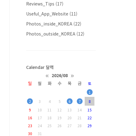
Reviews_Tips
(17)
Useful_App_Website
(11)
Photos_inside_KOREA
(22)
Photos_outside_KOREA
(12)
Calendar 달력
«
»
2026/08
일
월
화
수
목
금
토
1
2
3
4
5
6
7
8
9
10
11
12
13
14
15
16
17
18
19
20
21
22
23
24
25
26
27
28
29
30
31