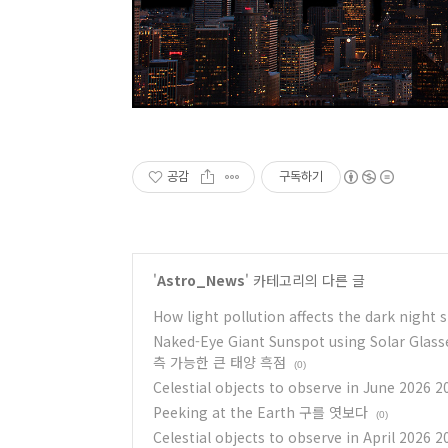
공감
구독하기
'
Astro_News
' 카테고리의 다른 글
How light pollution affects the dark 
Naked-Eye Giant Sunspot using Solar Gl
측 가능한 큰 태양 흑점
(0)
Celestial objects to observe in June 2
Peeking at the Earth 구를 엿보다
(0)
Celestial objects to observe in April 2