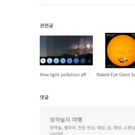
관련글
How light pollution affects the dark night skies 빛 공해가 어두운 밤하늘에 미치는 영향
댓글
밤하늘의 여행
밤하늘, 별자리, 천문 현상, 태양, 달, 행성, 소행성,
comet.