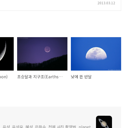
2013.03.12
oon)
초승달과 지구조(Earthshine)
낮에 뜬 반달
 유성, 유성우, 혜성, 은하수, 천체 사진 촬영법. planet,