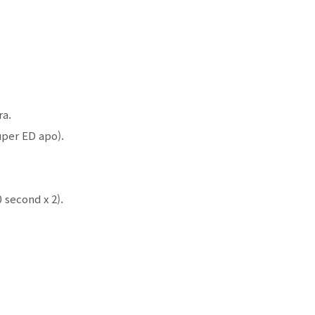
ra.
per ED apo).
 second x 2).