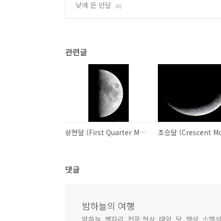
낮에 뜬 반달
(0)
관련글
상현달 (First Quarter Moon)
초승달 (Crescent M
댓글
밤하늘의 여행
밤하늘, 별자리, 천문 현상, 태양, 달, 행성, 소행성,