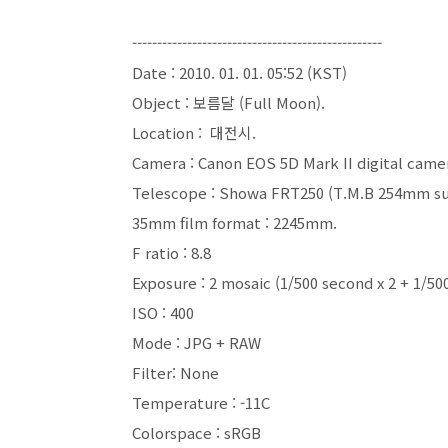
--------------------------------------------------
Date : 2010. 01. 01. 05:52 (KST)
Object : 보름달 (Full Moon).
Location : 대전시.
Camera : Canon EOS 5D Mark II digital came
Telescope : Showa FRT250 (T.M.B 254mm su
35mm film format : 2245mm.
F ratio : 8.8
Exposure : 2 mosaic (1/500 second x 2 + 1/500
ISO : 400
Mode : JPG + RAW
Filter: None
Temperature : -11C
Colorspace : sRGB