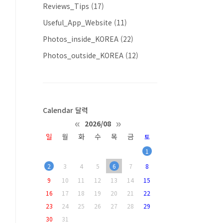
Reviews_Tips
(17)
Useful_App_Website
(11)
Photos_inside_KOREA
(22)
Photos_outside_KOREA
(12)
Calendar 달력
«
»
2026/08
일
월
화
수
목
금
토
1
2
3
4
5
6
7
8
9
10
11
12
13
14
15
16
17
18
19
20
21
22
23
24
25
26
27
28
29
30
31