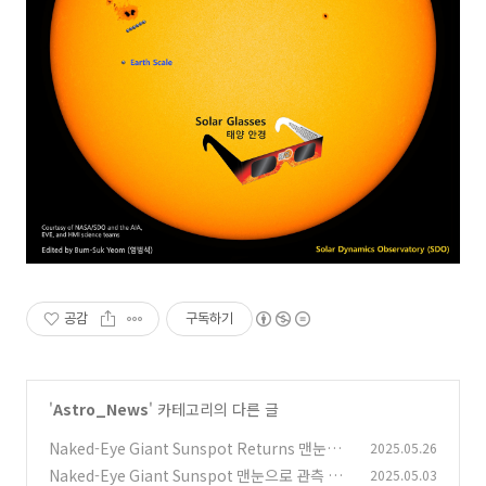
공감
구독하기
'
Astro_News
' 카테고리의 다른 글
Naked-Eye Giant Sunspot Returns 맨눈으
2025.05.26
로 관측 가능한 거대한 태양 흑점의 귀환
Naked-Eye Giant Sunspot 맨눈으로 관측 가
2025.05.03
(0)