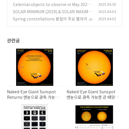
능한 큰 태양 흑점
Celestial objects to observe in May 2025 2
2025.04.30
(0)
025년 5월의 천체 관측 대상들
SOLAR MINIMUM (2019) & SOLAR MAXIMU
2025.04.03
(0)
M (2024) 태양 활동 극소기(2019년)와 극대기
Spring constellations 봄철의 주요 별자리
2025.04.02
(0)
(2024년)
(0)
관련글
Naked-Eye Giant Sunspot
Naked-Eye Giant Sunspot
Returns 맨눈으로 관측 가능한
맨눈으로 관측 가능한 큰 태양
거대한 태양 흑점의 귀환
흑점