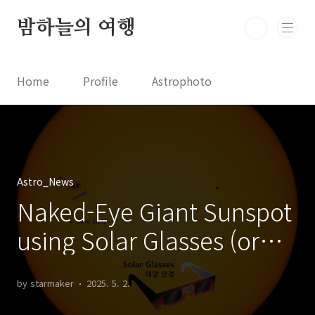
본문 바로가기
밤하늘의 여행
Home
Profile
Astrophoto
Astro News
Comet News
Astro Video
Astrophotography
Astro_News
Naked-Eye Giant Sunspot
using Solar Glasses (or
Solar Filter) 태양 안경을 사
by starmaker
2025. 5. 2.
용하여 맨눈으로 관측 가능한