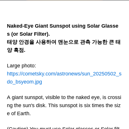
큰 태양 흑점
Naked-Eye Giant Sunspot using Solar Glasse
s (or Solar Filter).
태양 안경을 사용하여 맨눈으로 관측 가능한 큰 태
양 흑점.
Large photo:
https://cometsky.com/astronews/sun_20250502_s
do_bsyeom.jpg
A giant sunspot, visible to the naked eye, is crossi
ng the sun's disk. This sunspot is six times the siz
e of Earth.