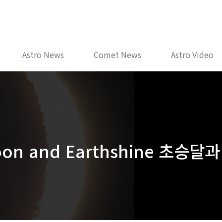
Astro News
Comet News
Astro Video
Moon and Earthshine 초승