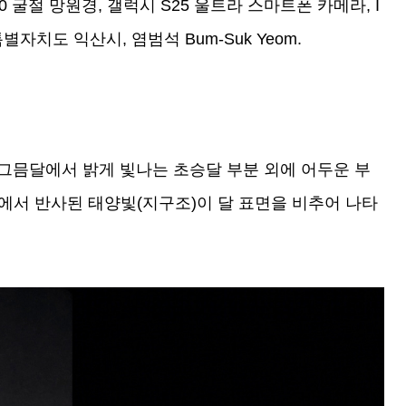
 TEC140 굴절 망원경, 갤럭시 S25 울트라 스마트폰 카메라, I
전북특별자치도 익산시, 염범석 Bum-Suk Yeom.
그믐달에서 밝게 빛나는 초승달 부분 외에 어두운 부
에서 반사된 태양빛(지구조)이 달 표면을 비추어 나타