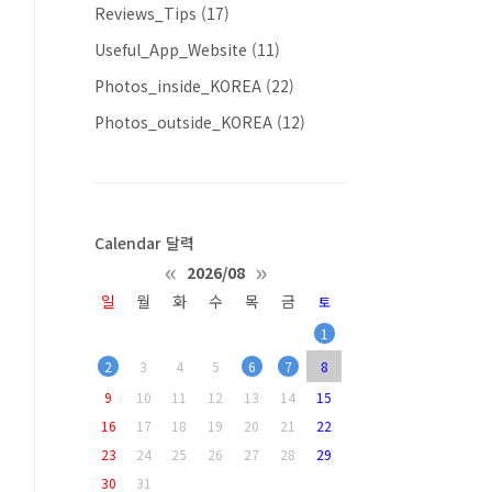
Reviews_Tips
(17)
Useful_App_Website
(11)
Photos_inside_KOREA
(22)
Photos_outside_KOREA
(12)
Calendar 달력
«
»
2026/08
일
월
화
수
목
금
토
1
2
3
4
5
6
7
8
9
10
11
12
13
14
15
16
17
18
19
20
21
22
23
24
25
26
27
28
29
30
31