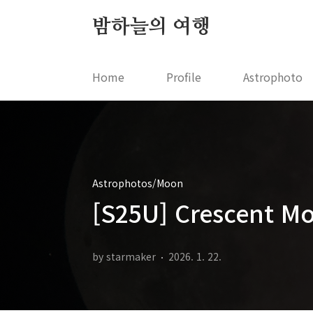
본문 바로가기
밤하늘의 여행
Home
Profile
Astrophoto
Astrophotos/Moon
[S25U] Crescent 
by starmaker
2026. 1. 22.