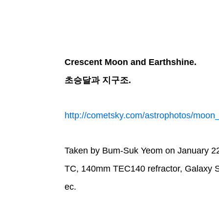
Crescent Moon and Earthshine.
초승달과 지구조.
http://cometsky.com/astrophotos/moo
Taken by Bum-Suk Yeom on January 22,
TC, 140mm TEC140 refractor, Galaxy S2
ec.