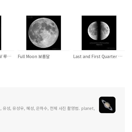
Lunar X and Lunar V 루나 X와 루나 V
Full Moon 보름달
Last and First Quarter Moon 하현달과 상현달
 유성, 유성우, 혜성, 은하수, 천체 사진 촬영법. planet,