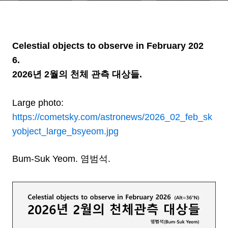
Celestial objects to observe in February 202
6.
2026년 2월의 천체 관측 대상들.
Large photo:
https://cometsky.com/astronews/2026_02_feb_sk
yobject_large_bsyeom.jpg
Bum-Suk Yeom. 염범석.