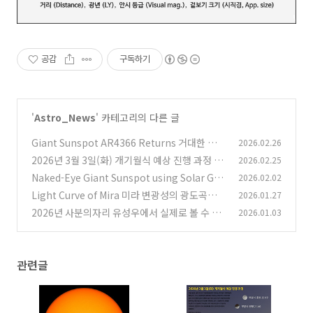
공감
구독하기
'
Astro_News
' 카테고리의 다른 글
Giant Sunspot AR4366 Returns 거대한 태양
2026.02.26
흑점 AR4366의 귀환
2026년 3월 3일(화) 개기월식 예상 진행 과정 T
2026.02.25
(0)
otal Lunar Eclipse on March 3, 2026
Naked-Eye Giant Sunspot using Solar Gla
2026.02.02
(0)
sses (or Solar Filter) 태양 안경을 사용하여 맨
Light Curve of Mira 미라 변광성의 광도곡선
2026.01.27
눈으로 관측 가능한 큰 태양 흑점
(0)
2026년 사분의자리 유성우에서 실제로 볼 수 있
2026.01.03
(0)
는 시간당 예상 유성수
(0)
관련글