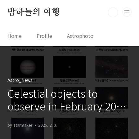
본문 바로가기
밤하늘의 여행
Home
Profile
Astrophoto
Astro News
Comet News
Astro Video
Astrophotography
Astro_News
Celestial objects to
observe in February 2026
2026년 2월의 천체 관측 대
by starmaker
2026. 2. 3.
상들