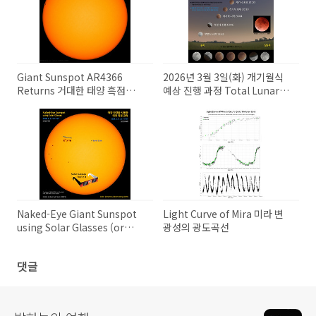
Giant Sunspot AR4366
2026년 3월 3일(화) 개기월식
Returns 거대한 태양 흑점
예상 진행 과정 Total Lunar
AR4366의 귀환
Eclipse on March 3, 2026
Naked-Eye Giant Sunspot
Light Curve of Mira 미라 변
using Solar Glasses (or
광성의 광도곡선
Solar Filter) 태양 안경을 사용
하여 맨눈으로 관측 가능한 큰
댓글
태양 흑점