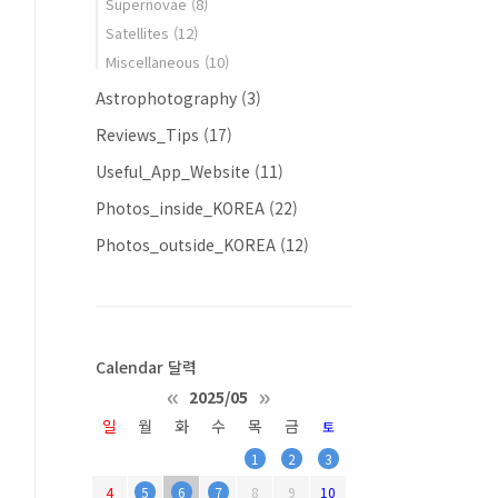
Supernovae
(8)
Satellites
(12)
Miscellaneous
(10)
Astrophotography
(3)
Reviews_Tips
(17)
Useful_App_Website
(11)
Photos_inside_KOREA
(22)
Photos_outside_KOREA
(12)
Calendar 달력
«
»
2025/05
일
월
화
수
목
금
토
1
2
3
4
5
6
7
8
9
10