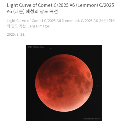
Light Curve of Comet C/2025 A6 (Lemmon) C/2025
A6 (레몬) 혜성의 광도 곡선
Light Curve of Comet C/2025 A6 (Lemmon). C/2025 A6 (레몬) 혜성
의 광도 곡선. Large image:
https://cometsky.com/astronews/comet_c2025a6_lc_bsyeom.jpghttp
2025. 9. 23.
view=1&day=25&month=09&year=2025 C/2025 A6 혜성은 10월 29
일 (KST) 전후로 약 3~4등급까지 밝아질 것으로 예상합니다. 한국에서는
9월 23일 기준으로 새벽 1시 이후부터 관측 가능합니다. 현재 살쾡이자
리에 있으며, 10월에 작은사자자리와 큰곰자리쪽으로 이동합니다.
Comet C/2025 A6 is expected to ..