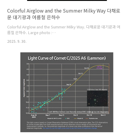
Colorful Airglow and the Summer Milky Way 다채로
운 대기광과 여름철 은하수
Colorful Airglow and the Summer Milky Way. 다채로운 대기광과 여
름철 은하수. Large photo :
https://cometsky.com/astrophotos/airgolw_smw_250628_med_bsye
2025. 9. 30.
염범석. Bum-Suk Yeom. Taken by Bum-Suk Yeom (
https://www.cometsky.com) on June 27, 2025 UTC @ Mongolia.
Details: 17:54 UTC (02:54 June 28 KST) Nikon 8-15mm lens (at
8mm) with Sony A7RM3 camera, Manfrotto 055 tripod, Geratin
filter (Lee soft #1..