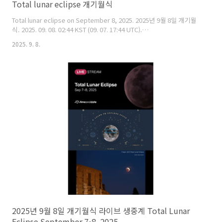
Total lunar eclipse 개기월식
Total lunar eclipse on September 8, 2025. 2025년 9월 8일 개기월
식. 2025. 09. 08. 02:44 KST (09. 07. 17:44 UTC).
https://cometsky.com/astrophotos/tle_250908_bsyeom.jpg구
2025. 9. 8.
름 속에서 촬영한 달. The moon taken under cloudy conditions.
Taken by Bum-Suk Yeom (염범석). Copyright © Bum-Suk Yeom(염
범석). All rights reserved.
2025년 9월 8일 개기월식 라이브 생중계 Total Lunar
Eclipse September 7-8, 2025