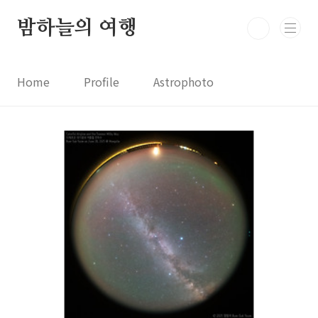
본문 바로가기
밤하늘의 여행
Home
Profile
Astrophoto
Astro News
Comet News
Astro Video
Astrophotography