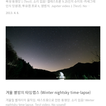
목성 동영상 1 (Test). 소리 없음! 셀레스트론 9.25인치 슈미트-카세그레
인식 망원경, 투유캠 프로 II, 염범석. Jupiter video 1 (Test). No
sound! Celestron 9.25inch Schmidt-Cassegrain telescope,
2013. 4. 6.
ToUcam Pro II, Bum-Suk Yeom.
겨울 별밤의 타임랩스 (Winter nightsky time-lapse)
겨울철 별자리의 움직임. 테스트용으로 만든 동영상. 소리 없음! Winter
nightsky time lapse. Test video. No sound!