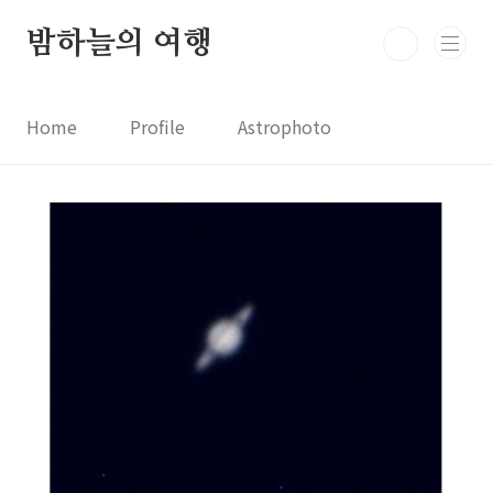
본문 바로가기
밤하늘의 여행
Home
Profile
Astrophoto
Astro News
Comet News
Astro Video
Astrophotography