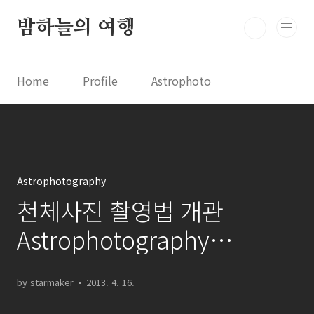
본문 바로가기
밤하늘의 여행
Home
Profile
Astrophoto
Astro News
Comet News
Astro Video
Astrophotography
Astrophotography
천체사진 촬영법 개관
Astrophotography
summary
by starmaker
2013. 4. 16.