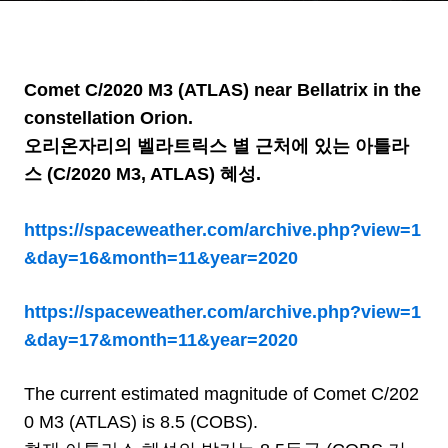
Comet C/2020 M3 (ATLAS) near Bellatrix in the
constellation Orion.
오리온자리의 벨라트릭스 별 근처에 있는 아틀라
스 (C/2020 M3, ATLAS) 혜성.
https://spaceweather.com/archive.php?view=1
&day=16&month=11&year=2020
https://spaceweather.com/archive.php?view=1
&day=17&month=11&year=2020
The current estimated magnitude of Comet C/202
0 M3 (ATLAS) is 8.5 (COBS).