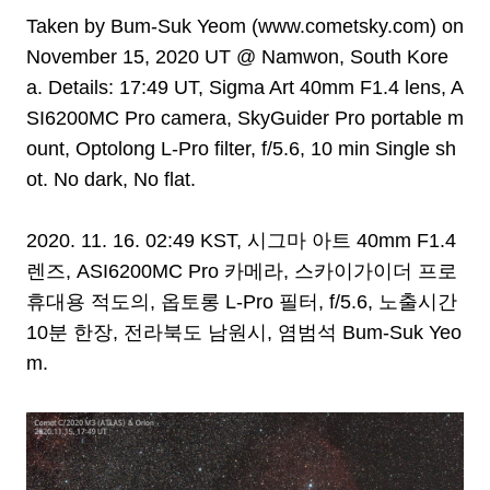
Taken by Bum-Suk Yeom (www.cometsky.com) on
November 15, 2020 UT @ Namwon, South Kore
a. Details: 17:49 UT, Sigma Art 40mm F1.4 lens, A
SI6200MC Pro camera, SkyGuider Pro portable m
ount, Optolong L-Pro filter, f/5.6, 10 min Single sh
ot. No dark, No flat.
2020. 11. 16. 02:49 KST, 시그마 아트 40mm F1.4
렌즈, ASI6200MC Pro 카메라, 스카이가이더 프로
휴대용 적도의, 옵토롱 L-Pro 필터, f/5.6, 노출시간
10분 한장, 전라북도 남원시, 염범석 Bum-Suk Yeo
m.