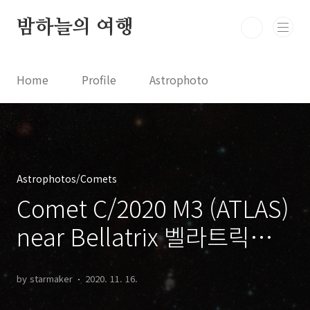
본문 바로가기
밤하늘의 여행
Home
Profile
Astrophoto
Astro News
Comet News
Astro Video
Astrophotography
Astrophotos/Comets
Comet C/2020 M3 (ATLAS)
near Bellatrix 벨라트릭스
별 근처의 아틀라스 혜성
by starmaker
2020. 11. 16.