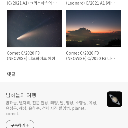
(C/2021 A1) 크리스마스의 혜
(Leonard) C/2021 A1 (레너
성, 레너드(C/2021 A1)
드) 혜성
Comet C/2020 F3
Comet C/2020 F3
(NEOWISE) 니오와이즈 혜성
(NEOWISE) C/2020 F3 니오와
이즈 혜성 2020.07.16. No. 1
댓글
밤하늘의 여행
밤하늘, 별자리, 천문 현상, 태양, 달, 행성, 소행성, 유성,
유성우, 혜성, 은하수, 천체 사진 촬영법. planet,
comet.
구독하기