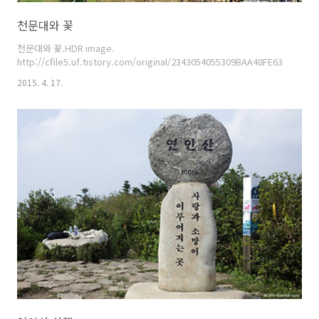
천문대와 꽃
천문대와 꽃.HDR image.
http://cfile5.uf.tistory.com/original/2343054055309BAA48FE63
2015. 4. 17.