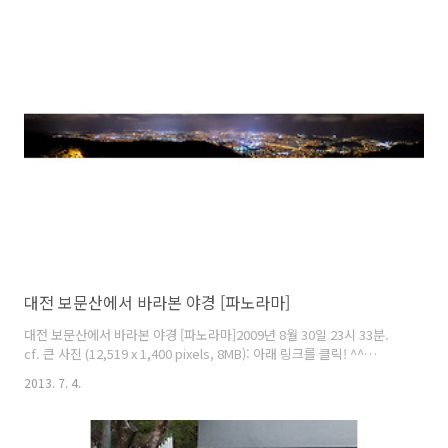
대전 보문산에서 바라본 야경 [파노라마]
대전 보문산에서 바라본 야경 [파노라마]2009년 8월 30일 23시 33분.
cf. 큰 사진 (12,519 x 1,400 pixels, 8MB): 아래 링크를 클릭! ^^
http://cfile23.uf.tistory.com/original/2746B73F51D4E071029447
2013. 7. 4.