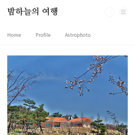
본문 바로가기
밤하늘의 여행
Home
Profile
Astrophoto
Astro News
Comet News
Astro Video
Astrophotography