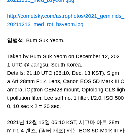
20211213_med_bsyeom.jpg
http://cometsky.com/astrophotos/2021_geminids_
20211213_med_rot_bsyeom.jpg
염범석. Bum-Suk Yeom.
Taken by Bum-Suk Yeom on December 12, 202
1 UTC @ Jangsu, South Korea.
Details: 21:10 UTC (06:10, Dec. 13 KST), Sigm
a Art 28mm F1.4 Lens, Canon EOS 5D Mark III C
amera, iOptron GEM28 mount, Optolong CLS ligh
t pollution filter, Lee soft no. 1 filter, f/2.0, ISO 500
0, 10 sec x 2 = 20 sec.
2021년 12월 13일 06:10 KST, 시그마 아트 28m
m F1.4 렌즈, (필터 개조) 캐논 EOS 5D Mark III 카