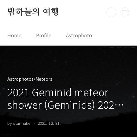
본문 바로가기
밤하늘의 여행
Home
Profile
Astrophoto
Astro News
Comet News
Astro Video
Astrophotography
Astrophotos/Meteors
2021 Geminid meteor
shower (Geminids) 2021
쌍둥이자리 유성우
by starmaker
2021. 12. 31.