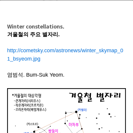
Winter constellations.
겨울철의 주요 별자리.
http://cometsky.com/astronews/winter_skymap_0
1_bsyeom.jpg
염범석. Bum-Suk Yeom.