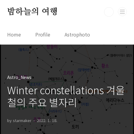
본문 바로가기
밤하늘의 여행
Home
Profile
Astrophoto
Astro News
Comet News
Astro Video
Astrophotography
Astro_News
Winter constellations 겨울
철의 주요 별자리
by starmaker
2022. 1. 18.