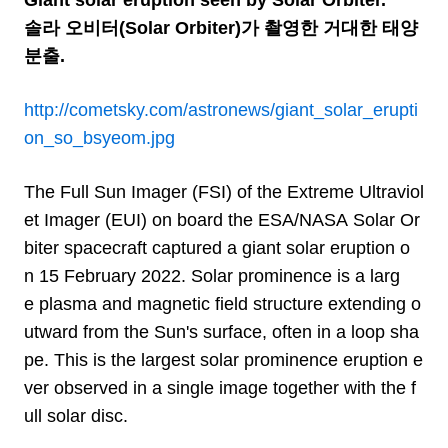
Giant solar eruption seen by Solar Orbiter.
솔라 오비터(Solar Orbiter)가 촬영한 거대한 태양
분출.
http://cometsky.com/astronews/giant_solar_erupti
on_so_bsyeom.jpg
The Full Sun Imager (FSI) of the Extreme Ultraviol
et Imager (EUI) on board the ESA/NASA Solar Or
biter spacecraft captured a giant solar eruption o
n 15 February 2022. Solar prominence is a larg
e plasma and magnetic field structure extending o
utward from the Sun's surface, often in a loop sha
pe. This is the largest solar prominence eruption e
ver observed in a single image together with the f
ull solar disc.