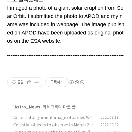
I imaged a photo of a giant solar eruption from Sol
ar Orbit. I submitted the photo to APOD and my n
ame was included in webpage. The image publish
ed on APOD have been uploaded as original phot
os on the ESA website.
------------------------------------------------------------------
---------------------------------
공감
구독하기
'
Astro_News
' 카테고리의 다른 글
An initial alignment image of James Web
2022.03.18
b Space Telescope(JWST) 나사의 제임스 웹
Celestial objects to observe in March 202
2022.03.02
우주망원경의 미러 초기 정렬 이미지
2 2022년 3월의 천체 관측 대상들
(0)
2022.02.18
(0)