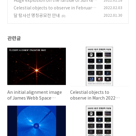
Huge explosion on the farside of Sun 태양
뒷면에서의 거대한 폭발
Celestial objects to observe in February 2
2022.02.03
(0)
022 2022년 2월의 천체 관측 대상들
달 탐사선 명칭공모전 안내
2022.01.30
(0)
(0)
관련글
An initial alignment image
Celestial objects to
of James Webb Space
observe in March 2022
Telescope(JWST) 나사의 제
2022년 3월의 천체 관측 대상들
임스 웹 우주망원경의 미러 초기
정렬 이미지