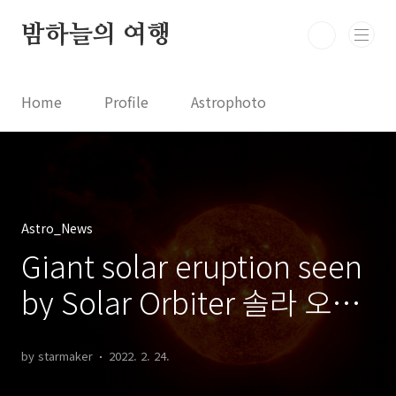
본문 바로가기
밤하늘의 여행
Home
Profile
Astrophoto
Astro News
Comet News
Astro Video
Astrophotography
Astro_News
Giant solar eruption seen
by Solar Orbiter 솔라 오비
터가 촬영한 거대한 태양 분
by starmaker
2022. 2. 24.
출