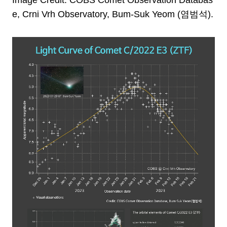
Image Credit: COBS Comet Observation Databas
e, Crni Vrh Observatory, Bum-Suk Yeom (염범석).