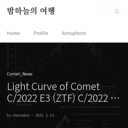
본문 바로가기
밤하늘의 여행
Home
Profile
Astrophoto
Astro News
Comet News
Astro Video
Astrophotography
Comet_News
Light Curve of Comet
C/2022 E3 (ZTF) C/2022 E3
(ZTF) 혜성의 광도 곡선
by starmaker
2023. 2. 14.