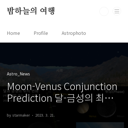
본문 바로가기
밤하늘의 여행
Home
Profile
Astrophoto
Astro News
Comet News
Astro Video
Astrophotography
Astro_News
Moon-Venus Conjunction
Prediction 달-금성의 최근
접 예측
by starmaker
2023. 3. 21.