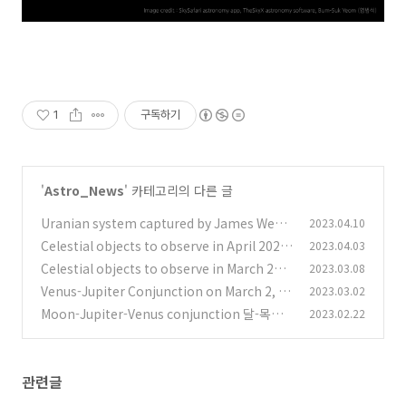
1
구독하기
'
Astro_News
' 카테고리의 다른 글
Uranian system captured by James Webb
2023.04.10
Space Telescope (JWST) 제임스 웹 우주 망원
Celestial objects to observe in April 2023
2023.04.03
경 (JWST)이 촬영한 천왕성 시스템
2023년 4월의 천체 관측 대상들
(0)
Celestial objects to observe in March 202
2023.03.08
(0)
3 2023년 3월의 천체 관측 대상들
Venus-Jupiter Conjunction on March 2, 20
2023.03.02
(0)
23 금성-목성의 근접
Moon-Jupiter-Venus conjunction 달-목성-
2023.02.22
(0)
금성의 접근
(0)
관련글