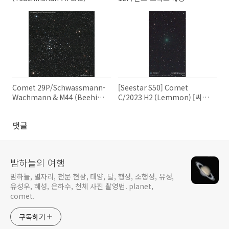
C/2023 A3 (쯔진산-아틀라스)
혜성
Comet 29P/Schwassmann-
[Seestar S50] Comet
Wachmann & M44 (Beehive
C/2023 H2 (Lemmon) [씨스
Cluster or Praesepe) 29P/
타 S50] C./2023 H2 (레몬) 혜
슈바스만-바흐만 혜성과 M44
성 2023-11-15
댓글
(벌집 성단)
밤하늘의 여행
밤하늘, 별자리, 천문 현상, 태양, 달, 행성, 소행성, 유성,
유성우, 혜성, 은하수, 천체 사진 촬영법. planet,
comet.
구독하기