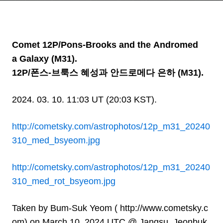
(M31)
Comet 12P/Pons-Brooks and the Andromed
a Galaxy (M31).
12P/폰스-브룩스 혜성과 안드로메다 은하 (M31).
2024. 03. 10. 11:03 UT (20:03 KST).
http://cometsky.com/astrophotos/12p_m31_20240
310_med_bsyeom.jpg
http://cometsky.com/astrophotos/12p_m31_20240
310_med_rot_bsyeom.jpg
Taken by Bum-Suk Yeom (
http://www.cometsky.c
om
) on March 10, 2024 UTC @ Jangsu,
Jeonbuk