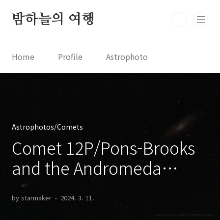
본문 바로가기
밤하늘의 여행
Home
Profile
Astrophoto
Astro News
Comet News
Astro Video
Astrophotography
Astrophotos/Comets
Comet 12P/Pons-Brooks
and the Andromeda
Galaxy (M31) 12P/폰스-브
by starmaker
2024. 3. 11.
룩스 혜성과 안드로메다 은하