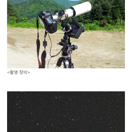
<촬영 장비>