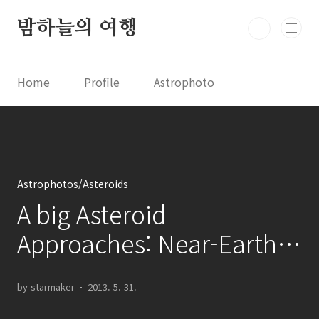
본문 바로가기
밤하늘의 여행
Home
Profile
Astrophoto
Astro News
Comet News
Astro Video
Astrophotography
Astrophotos/Asteroids
A big Asteroid
Approaches: Near-Earth
asteroid 1998 QE2
by starmaker
2013. 5. 31.