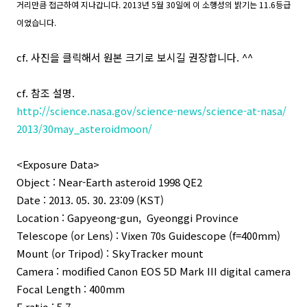
거리만큼 접근하여 지나갑니다. 2013년 5월 30일에 이 소행성의 밝기는 11.6등급
이었습니다.
cf. 사진을 클릭해서 원본 크기로 보시길 권장합니다. ^^
cf. 참조 설명.
http://science.nasa.gov/science-news/science-at-nasa/
2013/30may_asteroidmoon/
<Exposure Data>
Object : Near-Earth asteroid 1998 QE2
Date : 2013. 05. 30. 23:09 (KST)
Location : Gapyeong-gun, Gyeonggi Province
Telescope (or Lens) : Vixen 70s Guidescope (f=400mm)
Mount (or Tripod) : SkyTracker mount
Camera : modified Canon EOS 5D Mark III digital camera
Focal Length : 400mm
F ratio : 5.7