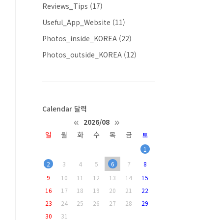
Reviews_Tips
(17)
Useful_App_Website
(11)
Photos_inside_KOREA
(22)
Photos_outside_KOREA
(12)
Calendar 달력
«
»
2026/08
일
월
화
수
목
금
토
1
2
3
4
5
6
7
8
9
10
11
12
13
14
15
16
17
18
19
20
21
22
23
24
25
26
27
28
29
30
31