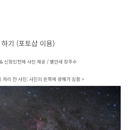
하기 (포토샵 이용)
) & 신정민
천체 사진 제공 / 별만세 장주수
 처리 전 사진: 사진의 왼쪽에 광해가 심함 >