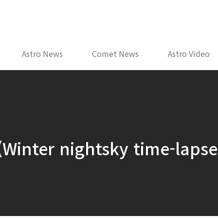
Astro News
Comet News
Astro Video
ter nightsky time-lapse