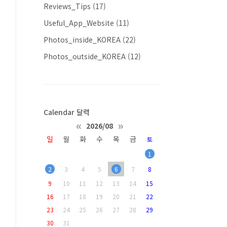
Reviews_Tips
(17)
Useful_App_Website
(11)
Photos_inside_KOREA
(22)
Photos_outside_KOREA
(12)
Calendar 달력
«
»
2026/08
일
월
화
수
목
금
토
1
2
3
4
5
6
7
8
9
10
11
12
13
14
15
16
17
18
19
20
21
22
23
24
25
26
27
28
29
30
31