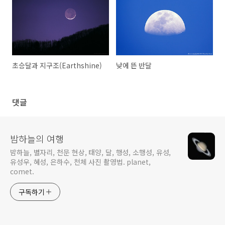
초승달과 지구조(Earthshine)
낮에 뜬 반달
댓글
밤하늘의 여행
밤하늘, 별자리, 천문 현상, 태양, 달, 행성, 소행성, 유성,
유성우, 혜성, 은하수, 천체 사진 촬영법. planet,
comet.
구독하기