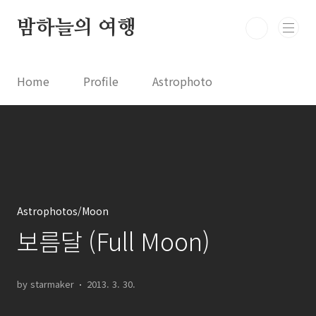
본문 바로가기
밤하늘의 여행
Home
Profile
Astrophoto
Astro News
Comet News
Astro Video
Astrophotography
Astrophotos/Moon
보름달 (Full Moon)
by starmaker
2013. 3. 30.