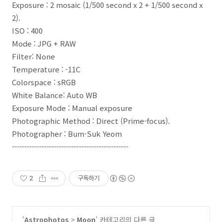
Exposure : 2 mosaic (1/500 second x 2 + 1/500 second x
2).
ISO : 400
Mode : JPG + RAW
Filter: None
Temperature : -11C
Colorspace : sRGB
White Balance: Auto WB
Exposure Mode : Manual exposure
Photographic Method : Direct (Prime-focus).
Photographer : Bum-Suk Yeom
-----------------------------------------------
2
구독하기
'
Astrophotos
>
Moon
' 카테고리의 다른 글