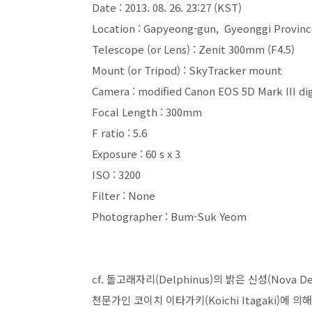
Date : 2013. 08. 26. 23:27 (KST)
Location : Gapyeong-gun, Gyeonggi Provin
Telescope (or Lens) : Zenit 300mm (F4.5)
Mount (or Tripod) : SkyTracker mount
Camera : modified Canon EOS 5D Mark III di
Focal Length : 300mm
F ratio : 5.6
Exposure : 60 s x 3
ISO : 3200
Filter : None
Photographer : Bum-Suk Yeom
cf. 돌고래자리(Delphinus)의 밝은 신성(Nova 
천문가인 코이치 이타가키(Koichi Itagaki)에