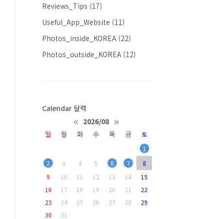
Reviews_Tips
(17)
Useful_App_Website
(11)
Photos_inside_KOREA
(22)
Photos_outside_KOREA
(12)
Calendar 달력
«
»
2026/08
일
월
화
수
목
금
토
1
2
3
4
5
6
7
8
9
10
11
12
13
14
15
16
17
18
19
20
21
22
23
24
25
26
27
28
29
30
31