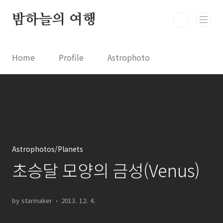
본문 바로가기
밤하늘의 여행
Home
Profile
Astrophoto
Astro News
Comet News
Astro Video
Astrophotography
Astrophotos/Planets
초승달 모양의 금성(Venus)
by starmaker
2013. 12. 4.