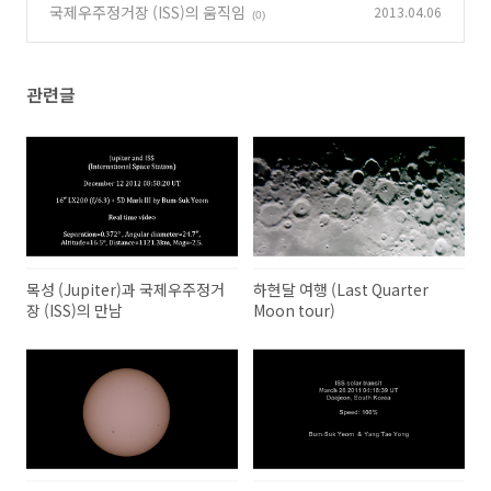
of the ISS) 1
국제우주정거장 (ISS)의 움직임
2013.04.06
(0)
(0)
관련글
목성 (Jupiter)과 국제우주정거
하현달 여행 (Last Quarter
장 (ISS)의 만남
Moon tour)