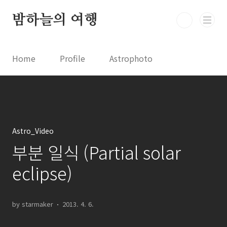
본문 바로가기
밤하늘의 여행
Home
Profile
Astrophoto
Astro News
Comet News
Astro Video
Astrophotography
Astro_Video
부분 일식 (Partial solar
eclipse)
by starmaker
2013. 4. 6.