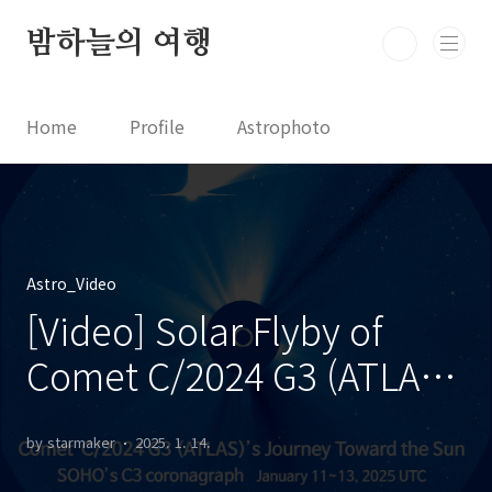
본문 바로가기
밤하늘의 여행
Home
Profile
Astrophoto
Astro News
Comet News
Astro Video
Astrophotography
Astro_Video
[Video] Solar Flyby of
Comet C/2024 G3 (ATLAS)
[동영상] C/2024 G3 (아틀라
by starmaker
2025. 1. 14.
스) 혜성의 태양 근접 비행