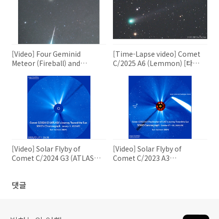
[Video] Four Geminid
[Time-Lapse video] Comet
Meteor (Fireball) and
C/2025 A6 (Lemmon) [타임
Smoke Trails in 2025 [동영
랩스 영상] C/2025 A6 (레몬)
상] 2025년, 4개의 쌍둥이자리
혜성
유성(화구)와 유성흔
[Video] Solar Flyby of
[Video] Solar Flyby of
Comet C/2024 G3 (ATLAS)
Comet C/2023 A3
[동영상] C/2024 G3 (아틀라
(Tsuchinshan-ATLAS) [동영
스) 혜성의 태양 근접 비행
상] C/2023 A3 (쯔진산-아틀라
댓글
스) 혜성의 태양 근접 비행