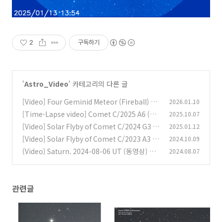
2
구독하기
'
Astro_Video
' 카테고리의 다른 글
[Video] Four Geminid Meteor (Fireball) an
2026.01.10
d Smoke Trails in 2025 [동영상] 2025년, 4개
[Time-Lapse video] Comet C/2025 A6 (Le
2025.10.07
의 쌍둥이자리 유성(화구)와 유성흔
mmon) [타임랩스 영상] C/2025 A6 (레몬) 혜
(0)
[Video] Solar Flyby of Comet C/2024 G3 (A
2025.01.12
성
TLAS) [동영상] C/2024 G3 (아틀라스) 혜성의
(0)
[Video] Solar Flyby of Comet C/2023 A3 (T
2024.10.09
태양 근접 비행
suchinshan-ATLAS) [동영상] C/2023 A3 (쯔
(0)
(Video) Saturn. 2024-08-06 UT (동영상) 토
2024.08.07
진산-아틀라스) 혜성의 태양 근접 비행
성. 2024-08-07 KST
(0)
(0)
관련글