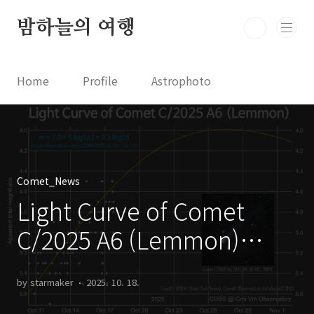
본문 바로가기
밤하늘의 여행
Home
Profile
Astrophoto
Astro News
Comet News
Astro Video
Astrophotography
Comet_News
Light Curve of Comet
C/2025 A6 (Lemmon)
C/2025 A6 (레몬) 혜성의 광
by starmaker
2025. 10. 18.
도 곡선