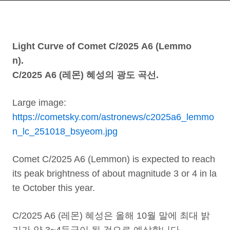
Light Curve of Comet C/2025 A6 (Lemmo
n).
C/2025 A6 (레몬) 혜성의 광도 곡선.
Large image:
https://cometsky.com/astronews/c2025a6_lemmo
n_lc_251018_bsyeom.jpg
Comet C/2025 A6 (Lemmon) is expected to reach
its peak brightness of about magnitude 3 or 4 in la
te October this year.
C/2025 A6 (레몬) 혜성은 올해 10월 말에 최대 밝