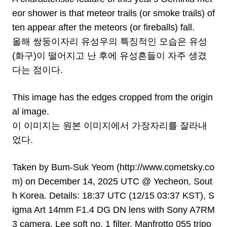
eor shower is that meteor trails (or smoke trails) of
ten appear after the meteors (or fireballs) fall.
올해 쌍둥이자리 유성우의 특징적인 모습은 유성
(화구)이 떨어지고 난 후에 유성흔들이 자주 생겼
다는 점이다.
This image has the edges cropped from the origin
al image.
이 이미지는 원본 이미지에서 가장자리를 잘라내
었다.
Taken by Bum-Suk Yeom (
http://www.cometsky.co
m)
on December 14, 2025 UTC @ Yecheon, Sout
h Korea. Details: 18:37 UTC (12/15 03:37 KST), S
igma Art 14mm F1.4 DG DN lens with Sony A7RM
3 camera, Lee soft no. 1 filter, Manfrotto 055 tripo