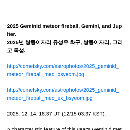
리고 목성
2025 Geminid meteor fireball, Gemini, and Jup
iter.
2025년 쌍둥이자리 유성우 화구, 쌍둥이자리, 그리
고 목성.
http://cometsky.com/astrophotos/2025_geminid_
meteor_fireball_med_bsyeom.jpg
http://cometsky.com/astrophotos/2025_geminid_
meteor_fireball_med_ex_bsyeom.jpg
2025. 12. 14. 18:37 UT (12/15 03:37 KST).
A characteristic feature of this year's Geminid met