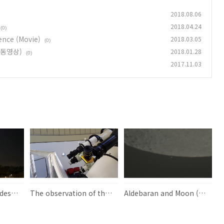
2018.08.06
2018.04.24
(0)
ence (Movie)
2018.03.05
(0)
 (동영상)
2018.01.28
(0)
2017.11.03
Moon, Venus, Pleiades, and Hyades (Movie)
The observation of the giant solar prominence (Movie)
Aldebaran and Moon (Movies) 알데바란과 달 (동영상)