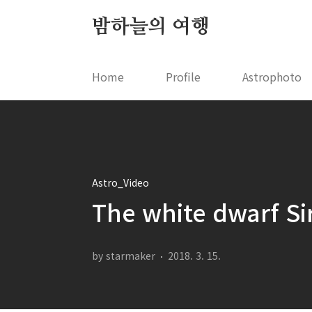
본문 바로가기
밤하늘의 여행
Home
Profile
Astrophoto
Astro_Video
The white dwarf S
by starmaker
2018. 3. 15.