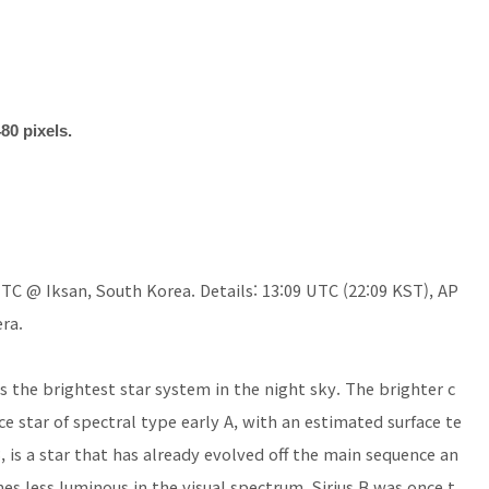
80 pixels.
C @ Iksan, South Korea. Details: 13:09 UTC (22:09 KST), AP
ra.
s the brightest star system in the night sky.
The brighter c
e star of spectral type early A, with an estimated surface te
, is a star that has already evolved off the main sequence an
es less luminous in the visual spectrum, Sirius B was once t