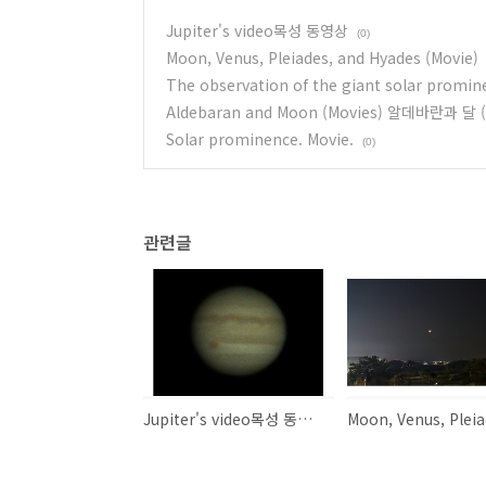
Jupiter's video목성 동영상
(0)
Moon, Venus, Pleiades, and Hyades (Movie)
The observation of the giant solar promin
Aldebaran and Moon (Movies) 알데바란과 달
Solar prominence. Movie.
(0)
관련글
Jupiter's video목성 동영상