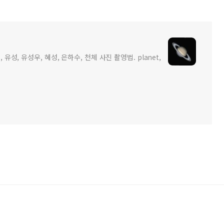
 유성, 유성우, 혜성, 은하수, 천체 사진 촬영법. planet,