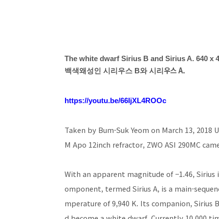
The white dwarf Sirius B and Sirius A.
640 x 4
우스
A
.
백색왜성인 시리우스 B와 시리
https://youtu.be/66IjXL4ROOc
Taken by Bum-Suk Yeom on March 13, 2018 UT
M Apo 12inch refractor, ZWO ASI 290MC came
With an apparent magnitude of −1.46, Sirius i
omponent, termed Sirius A, is a main-sequenc
mperature of 9,940 K.
Its companion, Sirius B
d become a white dwarf.
Currently 10,000 tim