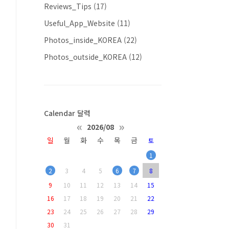
Reviews_Tips
(17)
Useful_App_Website
(11)
Photos_inside_KOREA
(22)
Photos_outside_KOREA
(12)
Calendar 달력
«
»
2026/08
일
월
화
수
목
금
토
1
2
3
4
5
6
7
8
9
10
11
12
13
14
15
16
17
18
19
20
21
22
23
24
25
26
27
28
29
30
31