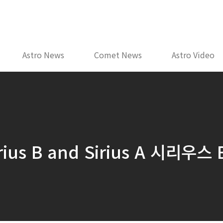
Astro News
Comet News
Astro Video
irius B and Sirius A 시리우스