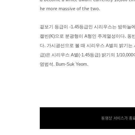
he more massive of the two.
겉보기 등급이 -1.45등급인 시리우스는 밤하늘에
캘빈(K)으로 분광형이 A형인 주계열성이다.
동반
다.
가시광선으로 볼 때 시리우스 A별의 밝기는 시
급)은 시리우스 A별(-1.45등급) 밝기의 1/10,00
염범석. Bum-Suk Yeom.
동영상 서비스가 종료