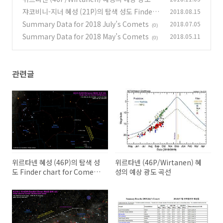
선
쟈코비니-지너 혜성 (21P)의 탐색 성도 Finder c
2018.08.15
(0)
hart for Comet 21P/Giacobini-Zinner
Summary Data for 2018 July’s Comets
2018.07.05
(0)
(0)
Summary Data for 2018 May’s Comets
2018.05.11
(0)
관련글
위르타넨 혜성 (46P)의 탐색 성
위르타넨 (46P/Wirtanen) 혜
도 Finder chart for Comet
성의 예상 광도 곡선
46P/Wirtanen