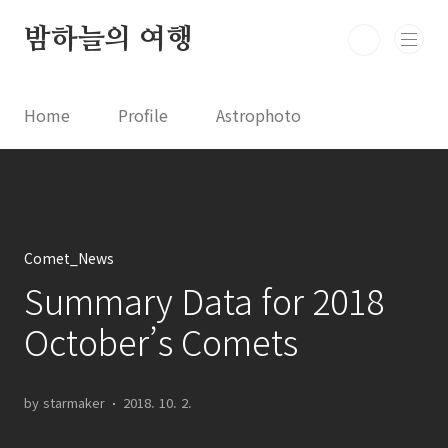
본문 바로가기
밤하늘의 여행
Home
Profile
Astrophoto
Astro News
Comet News
Astro Video
Astrophotography
Comet_News
Summary Data for 2018
October’s Comets
by starmaker
2018. 10. 2.