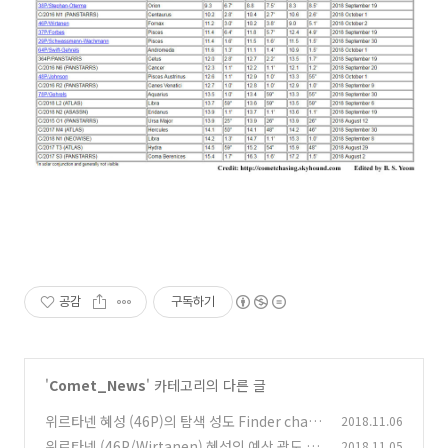
공감
구독하기
'
Comet_News
' 카테고리의 다른 글
위르타넨 혜성 (46P)의 탐색 성도 Finder chart
2018.11.06
for Comet 46P/Wirtanen
위르타넨 (46P/Wirtanen) 혜성의 예상 광도 곡
2018.11.05
(0)