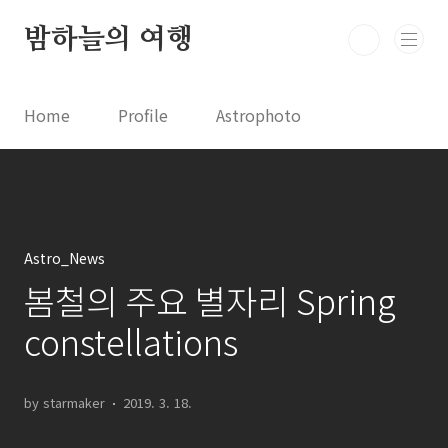
본문 바로가기
밤하늘의 여행
Home
Profile
Astrophoto
Astro News
Comet News
Astro Video
Astrophotography
Astro_News
봄철의 주요 별자리 Spring
constellations
by starmaker
2019. 3. 18.