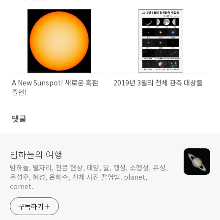
A New Sunspot! 새로운 흑점
2019년 3월의 천체 관측 대상들
출현!
댓글
밤하늘의 여행
밤하늘, 별자리, 천문 현상, 태양, 달, 행성, 소행성, 유성,
유성우, 혜성, 은하수, 천체 사진 촬영법. planet,
comet.
구독하기