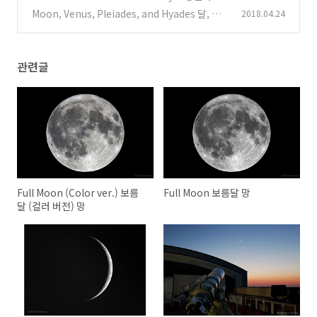
문대
Moon, Venus, Pleiades, and Hyades 달, 금
2018.04.24
(0)
성, 플레이아데스 성단, 그리고 히아데스 성단
(0)
관련글
Full Moon (Color ver.) 보름
Full Moon 보름달 망
달 (컬러 버전) 망