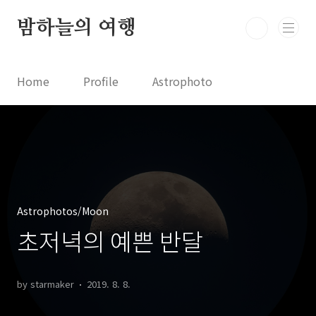
본문 바로가기
밤하늘의 여행
Home
Profile
Astrophoto
Astro News
Comet News
Astro Video
Astrophotography
Astrophotos/Moon
초저녁의 예쁜 반달
by starmaker
2019. 8. 8.