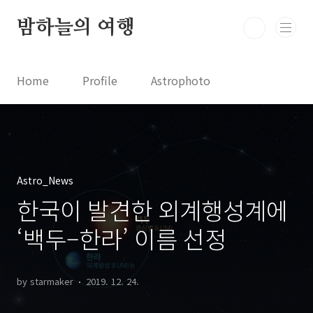
본문 바로가기
밤하늘의 여행
Home
Profile
Astrophoto
Astro News
Comet News
Astro Video
Astrophotography
Astro_News
한국이 발견한 외계행성계에
‘백두–한라’ 이름 선정
by starmaker
2019. 12. 24.