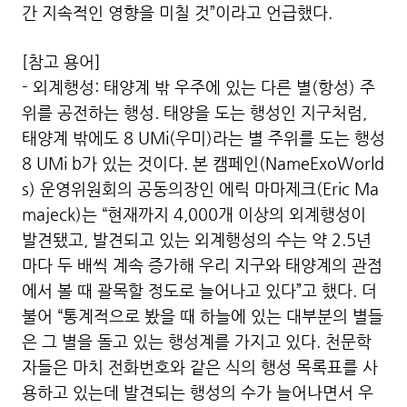
간 지속적인 영향을 미칠 것”이라고 언급했다.
[참고 용어]
- 외계행성: 태양계 밖 우주에 있는 다른 별(항성) 주
위를 공전하는 행성. 태양을 도는 행성인 지구처럼,
태양계 밖에도 8 UMi(우미)라는 별 주위를 도는 행성
8 UMi b가 있는 것이다. 본 캠페인(NameExoWorld
s) 운영위원회의 공동의장인 에릭 마마제크(Eric Ma
majeck)는 “현재까지 4,000개 이상의 외계행성이
발견됐고, 발견되고 있는 외계행성의 수는 약 2.5년
마다 두 배씩 계속 증가해 우리 지구와 태양계의 관점
에서 볼 때 괄목할 정도로 늘어나고 있다”고 했다. 더
불어 “통계적으로 봤을 때 하늘에 있는 대부분의 별들
은 그 별을 돌고 있는 행성계를 가지고 있다. 천문학
자들은 마치 전화번호와 같은 식의 행성 목록표를 사
용하고 있는데 발견되는 행성의 수가 늘어나면서 우