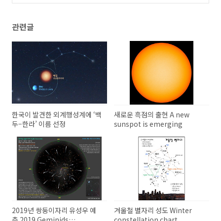
관련글
한국이 발견한 외계행성계에 ‘백
새로운 흑점의 출현 A new
두–한라’ 이름 선정
sunspot is emerging
2019년 쌍둥이자리 유성우 예
겨울철 별자리 성도 Winter
측 2019 Geminids
constellation chart