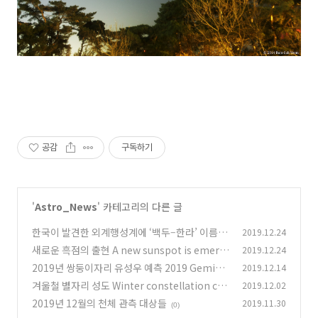
공감
구독하기
'
Astro_News
' 카테고리의 다른 글
한국이 발견한 외계행성계에 ‘백두–한라’ 이름 선
2019.12.24
정
새로운 흑점의 출현 A new sunspot is emergi
2019.12.24
(0)
ng
2019년 쌍둥이자리 유성우 예측 2019 Gemini
2019.12.14
(0)
ds prediction
겨울철 별자리 성도 Winter constellation cha
2019.12.02
(0)
rt
2019년 12월의 천체 관측 대상들
2019.11.30
(0)
(0)