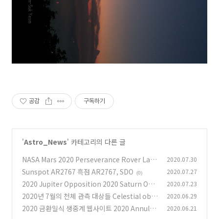
공감
구독하기
'
Astro_News
' 카테고리의 다른 글
NASA Mars 2020 Perseverance Rover Lau
2020.07.30
nch LIVE 미국 나사의 화성 탐사선 퍼서비런스
Sunspot AR2767 흑점 AR2767, SDO
2020.07.27
(0)
발사 생중계
(0)
2020 Jupiter Opposition 2020 Saturn Opp
2020.07.23
osition 2020 목성의 충 2020 토성의 충
2020년 7월의 천체 관측 대상들 Celestial obje
2020.06.29
(0)
cts to observe in July 2020
2020 금환일식 생중계 웹사이트 2020 Annular
2020.06.21
(0)
Solar Eclipse Live Stream Websites