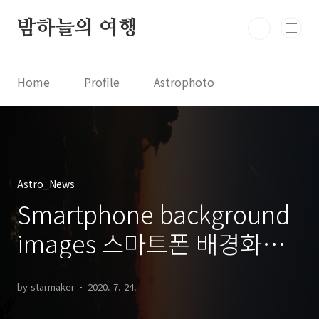
본문 바로가기
밤하늘의 여행
Home
Profile
Astrophoto
Astro News
Comet News
Astro Video
Astrophotography
Astro_News
Smartphone background
images 스마트폰 배경화면
용 사진
by starmaker
2020. 7. 24.