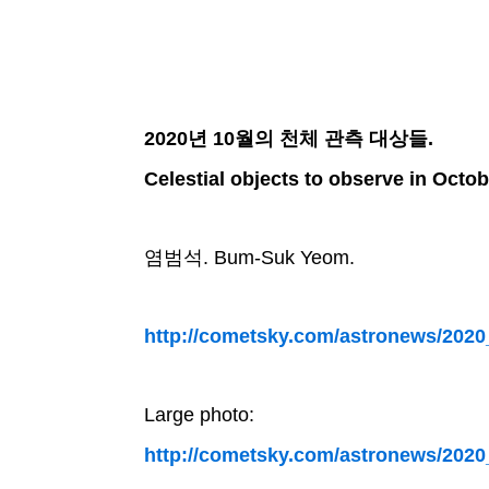
2020년 10월의 천체 관측 대상들.
Celestial objects to observe in Octo
염범석. Bum-Suk Yeom.
http://cometsky.com/astronews/202
Large photo:
http://cometsky.com/astronews/202