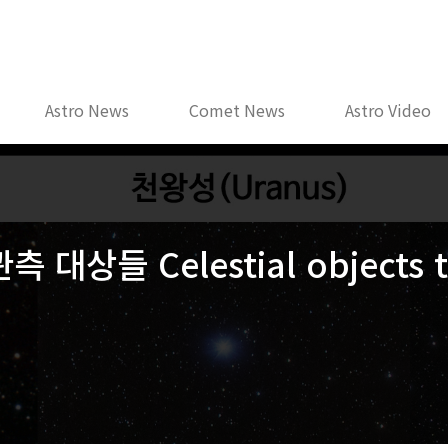
Astro News
Comet News
Astro Video
 대상들 Celestial objects to