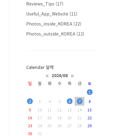
Reviews_Tips
(17)
Useful_App_Website
(11)
Photos_inside_KOREA
(22)
Photos_outside_KOREA
(12)
Calendar 달력
«
»
2026/08
일
월
화
수
목
금
토
1
2
3
4
5
6
7
8
9
10
11
12
13
14
15
16
17
18
19
20
21
22
23
24
25
26
27
28
29
30
31