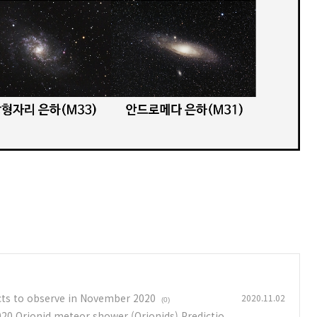
s to observe in November 2020
2020.11.02
(0)
Orionid meteor shower (Orionids) Predictio