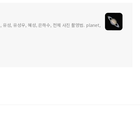
 유성, 유성우, 혜성, 은하수, 천체 사진 촬영법. planet,