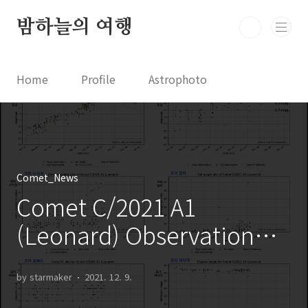
본문 바로가기
밤하늘의 여행
Home
Profile
Astrophoto
Astro News
Comet News
Astro Video
Astrophotography
Comet_News
Comet C/2021 A1
(Leonard) Observation
Analysis C/2021 A1 (레너
by starmaker
2021. 12. 9.
드) 혜성의 관측 분석 정보