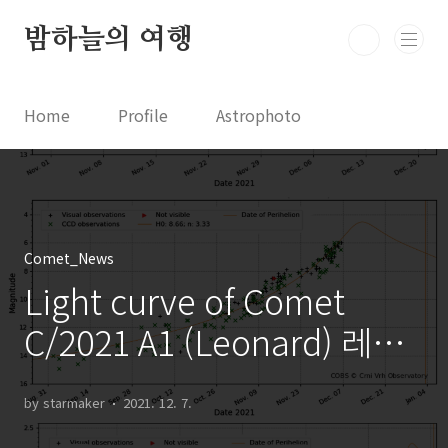
본문 바로가기
밤하늘의 여행
Home
Profile
Astrophoto
Astro News
Comet News
Astro Video
Astrophotography
Comet_News
Light curve of Comet
C/2021 A1 (Leonard) 레너
드 혜성의 광도 곡선
by starmaker
2021. 12. 7.