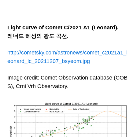
Light curve of Comet C/2021 A1 (Leonard).
레너드 혜성의 광도 곡선.
http://cometsky.com/astronews/comet_c2021a1_l
eonard_lc_20211207_bsyeom.jpg
Image credit: Comet Observation database (COB
S), Crni Vrh Observatory.