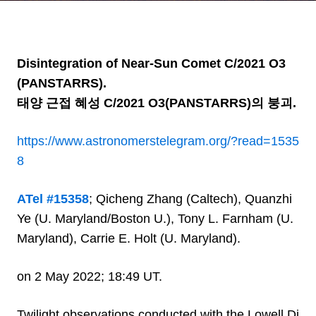
Disintegration of Near-Sun Comet C/2021 O3
(PANSTARRS).
태양 근접 혜성 C/2021 O3(PANSTARRS)의 붕괴.
https://www.astronomerstelegram.org/?read=1535
8
ATel #15358
; Qicheng Zhang (Caltech), Quanzhi
Ye (U. Maryland/Boston U.), Tony L. Farnham (U.
Maryland), Carrie E. Holt (U. Maryland).
on 2 May 2022; 18:49 UT.
Twilight observations conducted with the Lowell Di