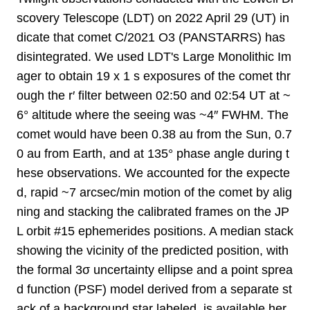
scovery Telescope (LDT) on 2022 April 29 (UT) in
dicate that comet C/2021 O3 (PANSTARRS) has
disintegrated. We used LDT's Large Monolithic Im
ager to obtain 19 x 1 s exposures of the comet thr
ough the r′ filter between 02:50 and 02:54 UT at ~
6° altitude where the seeing was ~4″ FWHM. The
comet would have been 0.38 au from the Sun, 0.7
0 au from Earth, and at 135° phase angle during t
hese observations. We accounted for the expecte
d, rapid ~7 arcsec/min motion of the comet by alig
ning and stacking the calibrated frames on the JP
L orbit #15 ephemerides positions. A median stack
showing the vicinity of the predicted position, with
the formal 3σ uncertainty ellipse and a point sprea
d function (PSF) model derived from a separate st
ack of a background star labeled, is available her