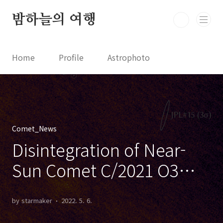
본문 바로가기
밤하늘의 여행
Home
Profile
Astrophoto
Astro News
Comet News
Astro Video
Astrophotography
Comet_News
Disintegration of Near-
Sun Comet C/2021 O3
(PANSTARRS)
by starmaker
2022. 5. 6.