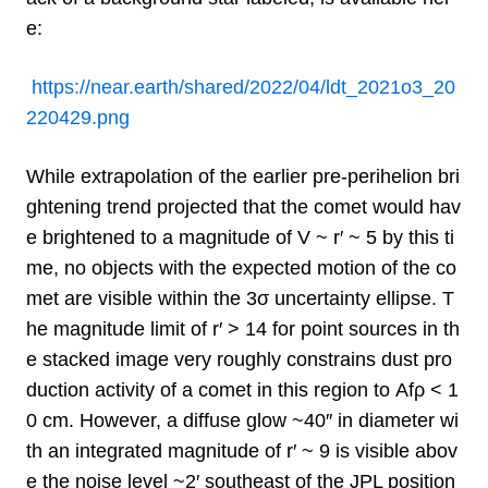
e:
https://near.earth/shared/2022/04/ldt_2021o3_20
220429.png
While extrapolation of the earlier pre-perihelion bri
ghtening trend projected that the comet would hav
e brightened to a magnitude of V ~ r′ ~ 5 by this ti
me, no objects with the expected motion of the co
met are visible within the 3σ uncertainty ellipse. T
he magnitude limit of r′ > 14 for point sources in th
e stacked image very roughly constrains dust pro
duction activity of a comet in this region to Afρ < 1
0 cm. However, a diffuse glow ~40″ in diameter wi
th an integrated magnitude of r′ ~ 9 is visible abov
e the noise level ~2′ southeast of the JPL position