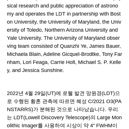
sical research and public appreciation of astrono
my and operates the LDT in partnership with Bost
on University, the University of Maryland, the Univ
ersity of Toledo, Northern Arizona University and
Yale University. The University of Maryland obser
ving team consisted of Quanzhi Ye, James Bauer,
Michaela Blain, Adeline Gicquel-Brodtke, Tony Far
nham, Lori Feaga, Carrie Holt, Michael S. P. Kelle
y, and Jessica Sunshine.
2022년 4월 29일(UT)에 로웰 발견 망원경(LDT)으
로 수행된 황혼 관측에 따르면 혜성 C/2021 O3(PA
NSTARRS)가 분해된 것으로 나타났습니다. 우리
는 LDT(Lowell Discovery Telescope)의 Large Mon
olithic Imager를 사용하여 시상이 약 4" FWHM이