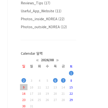
Reviews_Tips
(17)
Useful_App_Website
(11)
Photos_inside_KOREA
(22)
Photos_outside_KOREA
(12)
Calendar 달력
«
»
2026/08
일
월
화
수
목
금
토
1
2
3
4
5
6
7
8
9
10
11
12
13
14
15
16
17
18
19
20
21
22
23
24
25
26
27
28
29
30
31