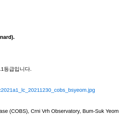
nard).
5.1등급입니다.
_c2021a1_lc_20211230_cobs_bsyeom.jpg
base (COBS), Crni Vrh Observatory, Bum-Suk Yeom