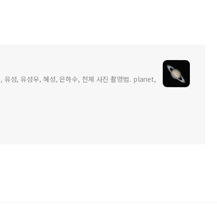
 유성, 유성우, 혜성, 은하수, 천체 사진 촬영법. planet,