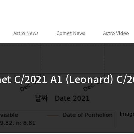
Astro News
Comet News
Astro Video
met C/2021 A1 (Leonard) C