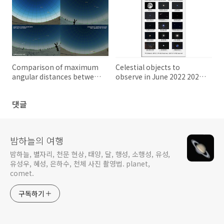
Comparison of maximum
Celestial objects to
angular distances between
observe in June 2022 2022
the five planets 오행성들간
년 6월의 천체 관측 대상들
의 최대 각거리 비교
댓글
밤하늘의 여행
밤하늘, 별자리, 천문 현상, 태양, 달, 행성, 소행성, 유성,
유성우, 혜성, 은하수, 천체 사진 촬영법. planet,
comet.
구독하기