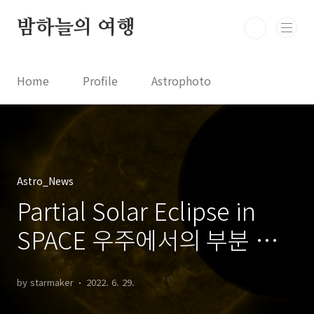
본문 바로가기
밤하늘의 여행
Home
Profile
Astrophoto
Astro News
Comet News
Astro Video
Astrophotography
Astro_News
Partial Solar Eclipse in
SPACE 우주에서의 부분 일
식
by starmaker
2022. 6. 29.