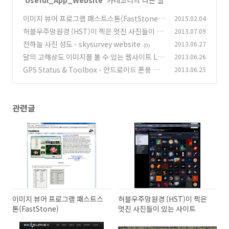
이미지 뷰어 프로그램 패스트스톤(FastStone)
2015.02.04
허블우주망원경 (HST)이 찍은 멋진 사진들이 있
2013.07.09
(0)
는 사이트
전하늘 사진 성도 - skysurvey website
2013.06.27
(0)
(0)
달의 고해상도 이미지를 볼 수 있는 웹사이트 LR
2013.06.26
OC website Apollo landing site
GPS Status & Toolbox - 안드로이드 폰용 앱
2013.06.25
(0)
(0)
관련글
이미지 뷰어 프로그램 패스트스
허블우주망원경 (HST)이 찍은
톤(FastStone)
멋진 사진들이 있는 사이트