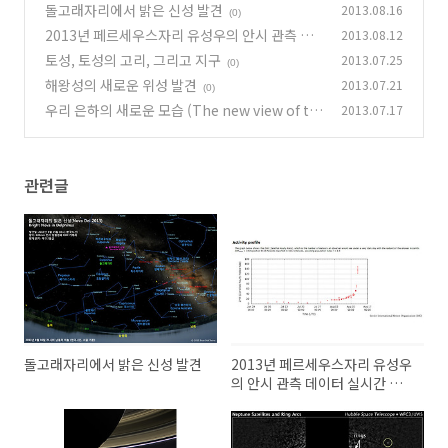
돌고래자리에서 밝은 신성 발견
2013.08.16
(0)
2013년 페르세우스자리 유성우의 안시 관측 데
2013.08.12
이터 실시간 업데이트
토성, 토성의 고리, 그리고 지구
2013.07.25
(0)
(0)
해왕성의 새로운 위성 발견
2013.07.21
(0)
우리 은하의 새로운 모습 (The new view of th
2013.07.17
e Milky Way)
(0)
관련글
돌고래자리에서 밝은 신성 발견
2013년 페르세우스자리 유성우
의 안시 관측 데이터 실시간 업
데이트