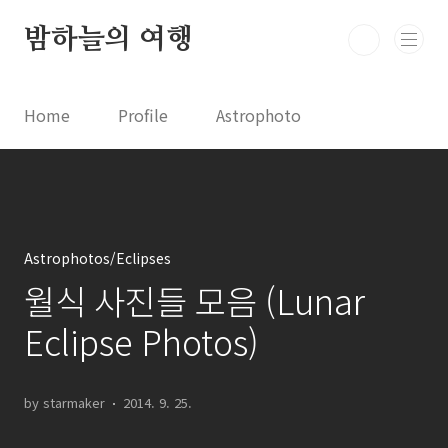
본문 바로가기
밤하늘의 여행
Home
Profile
Astrophoto
Astro News
Comet News
Astro Video
Astrophotography
Astrophotos/Eclipses
월식 사진들 모음 (Lunar
Eclipse Photos)
by starmaker
2014. 9. 25.