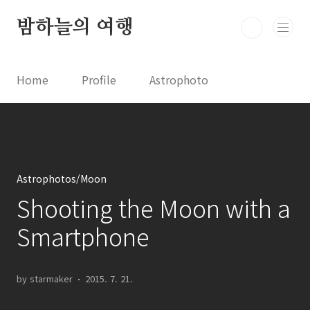
본문 바로가기
밤하늘의 여행
Home
Profile
Astrophoto
Astro News
Comet News
Astro Video
Astrophotography
Astrophotos/Moon
Shooting the Moon with a
Smartphone
by starmaker
2015. 7. 21.