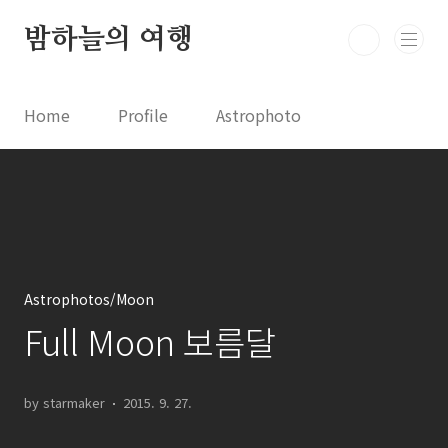
본문 바로가기
밤하늘의 여행
Home
Profile
Astrophoto
Astro News
Comet News
Astro Video
Astrophotography
Astrophotos/Moon
Full Moon 보름달
by starmaker
2015. 9. 27.