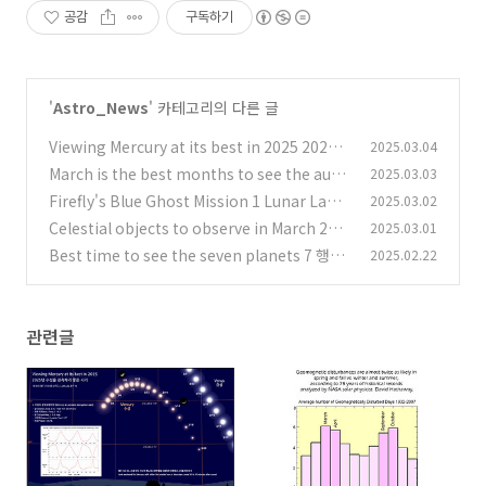
공감
구독하기
'
Astro_News
' 카테고리의 다른 글
Viewing Mercury at its best in 2025 2025년
2025.03.04
수성을 관측하기 가장 좋은 시기
March is the best months to see the auro
2025.03.03
(0)
ra borealis, or Northern Lights 3월은 오로
Firefly's Blue Ghost Mission 1 Lunar Landi
2025.03.02
라, 즉 북극광을 볼 수 있는 가장 좋은 달
ng (Livestream) 파이어플라이의 블루 고스트
(0)
Celestial objects to observe in March 202
2025.03.01
미션 1 달 착륙 (생중계)
5 2025년 3월의 천체 관측 대상들
(0)
Best time to see the seven planets 7 행성
2025.02.22
(0)
의 만남 예측
(0)
관련글