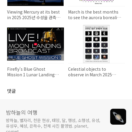
Viewing Mercury at its best
March is the best months
in 2025 2025년 수성을 관측하
to see the aurora borealis,
기 가장 좋은 시기
or Northern Lights 3월은 오
로라, 즉 북극광을 볼 수 있는 가
장 좋은 달
Firefly's Blue Ghost
Celestial objects to
Mission 1 Lunar Landing
observe in March 2025
(Livestream) 파이어플라이의
2025년 3월의 천체 관측 대상들
블루 고스트 미션 1 달 착륙 (생
댓글
중계)
밤하늘의 여행
밤하늘, 별자리, 천문 현상, 태양, 달, 행성, 소행성, 유성,
유성우, 혜성, 은하수, 천체 사진 촬영법. planet,
comet.