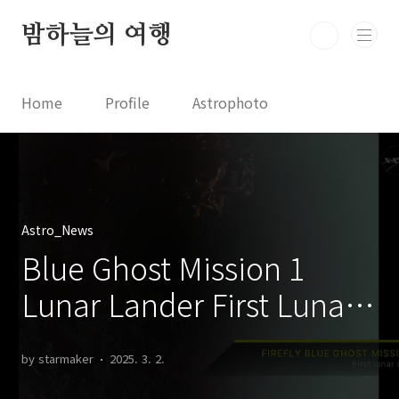
본문 바로가기
밤하늘의 여행
Home
Profile
Astrophoto
Astro News
Comet News
Astro Video
Astrophotography
Astro_News
Blue Ghost Mission 1
Lunar Lander First Lunar
Image 블루 고스트 미션 1
by starmaker
2025. 3. 2.
달 착륙선 첫 달표면 이미지