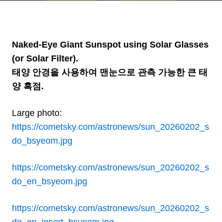
큰 태양 흑점
Naked-Eye Giant Sunspot using Solar Glasses
(or Solar Filter).
태양 안경을 사용하여 맨눈으로 관측 가능한 큰 태
양 흑점.
Large photo:
https://cometsky.com/astronews/sun_20260202_s
do_bsyeom.jpg
https://cometsky.com/astronews/sun_20260202_s
do_en_bsyeom.jpg
https://cometsky.com/astronews/sun_20260202_s