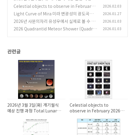
otal Lunar Eclipse on March 3, 2026
Celestial objects to observe in February 2
2026.02.03
(0)
026 2026년 2월의 천체 관측 대상들
Light Curve of Mira 미라 변광성의 광도곡선
2026.01.27
(0)
2026년 사분의자리 유성우에서 실제로 볼 수 있
2026.01.03
(0)
는 시간당 예상 유성수
2026 Quadrantid Meteor Shower (Quadra
2026.01.03
(0)
ntids): Prediction & Information 2026년
사분의자리 유성우: 예측과 정보
(0)
관련글
2026년 3월 3일(화) 개기월식
Celestial objects to
예상 진행 과정 Total Lunar
observe in February 2026
Eclipse on March 3, 2026
2026년 2월의 천체 관측 대상들