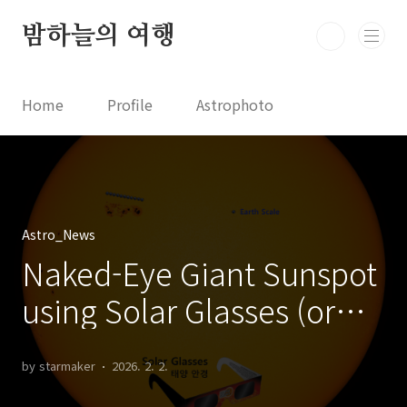
본문 바로가기
밤하늘의 여행
Home
Profile
Astrophoto
Astro News
Comet News
Astro Video
Astrophotography
Astro_News
Naked-Eye Giant Sunspot
using Solar Glasses (or
Solar Filter) 태양 안경을 사
by starmaker
2026. 2. 2.
용하여 맨눈으로 관측 가능한